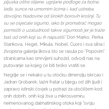
pljuska oštre stijene, ugrijane podloge za bolna
leđa, sunce na umornim licima i, kad ustreba,
dovoljno hladovine od širokih borovih krošnji. Tu
su se osjećale sigurno, iako bi promatrač mogao
pomisliti o uzaludnosti takve sigurnosti jer je traže
baš od onih koji su ih napustili.”
Don Marko, Perka
Stankova, Hegel, Mikula, Nobel, Ćuoro i sva silna i
živopisna galerija likova što se rasula po “Popovim”
stranicama kao smrvljeni suhozid, odvodi nas na
putovanje sa kojeg će biti teško vratiti se.
Negdje se i nekako u tu otočku dimenziju iskrcao i
Jadran Grobarek, lažni fratar u bijegu od zlih ljudi i
zapravo istinski čovjek u potrazi za utočištem kod
onih dobrih, onih koji žive u mikrosvemiru
neimenovanog dalmatinskog otoka koji “svoju