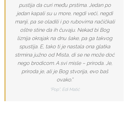
pustija da curi među prstima. Jedan po
jedan kapali su u more, negdi veći, negdi
manji, pa se oladili i po rubovima načičkali
oštre stine da ih čuvaju. Nekad bi Bog
liznija okrajak na dnu šake, pa ga takvog
spustija. E, tako ti je nastala ona glatka
strmina južno od Mista, di se ne može doć
nego brodicom. A svi misle – priroda. Je,
priroda je, ali je Bog stvorija, evo baš
ovako.”
“Pop”, Edi Matić