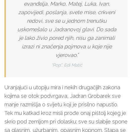
evanđelja, Marko, Matej, Luka, Ivan,
zapovijedi, poslanja, svete mise, crkveni
redovi, sve se u jednom trenutku
uskomešalo u Jadranovoj glavi. Do sada
je lako živio pored njih, nisu ga zanimali
izrazi ni značenja pojmova u koje nije
vjerovao.”
“Pop”, Edi Matić
Uranjajući u utopiju mira i nekih drugačijih zakona
kojima se otok podvrgava, Jadran Grobarek sve
manje razmišlja o svijetu koji je prisilno napustio.
Tek mu katkad kroz misli prođe onaj pištolj kojeg je
skrio pod zemljom pri dolasku; sve su slabije spone
sa glasnim, užurbanim, opasnim kopnom. Stapa se