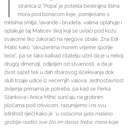
I
stranica iz “Popa” je potekla beskrajna tišina
mora pod bonacom koje, pomiješano s
mirisima smilja, lavande i brudeta, valima oplahuje i
oplakuje taj Matićev škoj koji se uvlači pod kožu
svakome tko zakorači na njegove obale. Zna Edi
Matić kako “okruženima morem vrijeme sporije
teče”, pa se tako katkad čitatelju učini da je u nekoj
drugoj dimenziji, odijeljen od stvarnosti, a da je
život sažet tek u dah ribarovog iščekivanja dok
sluti trzaje udice iz večernjih valova. Jednostavnost
življenja primarna je potreba, pa kad se Perka
Stankova i Anica Mihić sunčaju na grobnim
pločama pod crkvicom, razumijemo i mi svu
istinitost riječi kako je
“u ostacima ljeta maleno
groblje nudilo sve što im danas treba: more koje