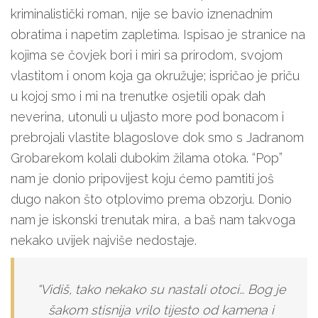
kriminalistički roman, nije se bavio iznenadnim
obratima i napetim zapletima. Ispisao je stranice na
kojima se čovjek bori i miri sa prirodom, svojom
vlastitom i onom koja ga okružuje; ispričao je priču
u kojoj smo i mi na trenutke osjetili opak dah
neverina, utonuli u uljasto more pod bonacom i
prebrojali vlastite blagoslove dok smo s Jadranom
Grobarekom kolali dubokim žilama otoka. “Pop”
nam je donio pripovijest koju ćemo pamtiti još
dugo nakon što otplovimo prema obzorju. Donio
nam je iskonski trenutak mira, a baš nam takvoga
nekako uvijek najviše nedostaje.
“Vidiš, tako nekako su nastali otoci… Bog je
šakom stisnija vrilo tijesto od kamena i