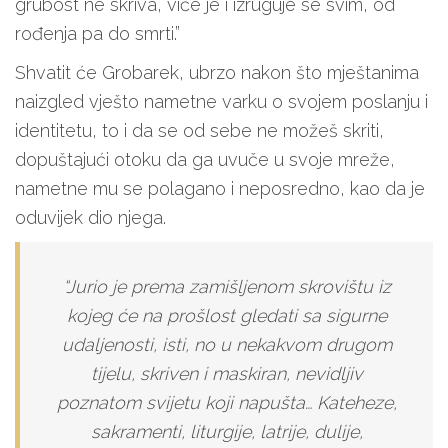
grubost ne skriva, viče je i izruguje se svim, od
rođenja pa do smrti.”
Shvatit će Grobarek, ubrzo nakon što mještanima
naizgled vješto nametne varku o svojem poslanju i
identitetu, to i da se od sebe ne možeš skriti,
dopuštajući otoku da ga uvuče u svoje mreže,
nametne mu se polagano i neposredno, kao da je
oduvijek dio njega.
“Jurio je prema zamišljenom skrovištu iz
kojeg će na prošlost gledati sa sigurne
udaljenosti, isti, no u nekakvom drugom
tijelu, skriven i maskiran, nevidljiv
poznatom svijetu koji napušta… Kateheze,
sakramenti, liturgije, latrije, dulije,