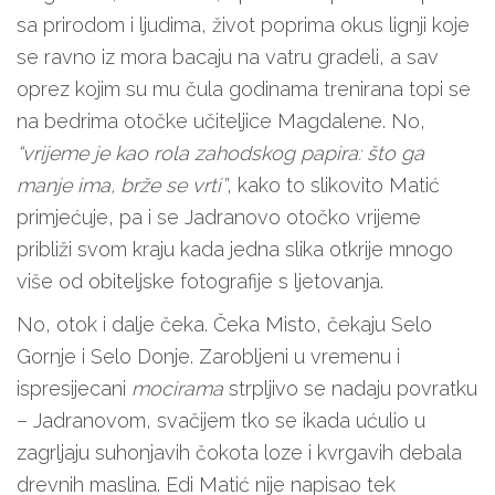
sa prirodom i ljudima, život poprima okus lignji koje
se ravno iz mora bacaju na vatru gradeli, a sav
oprez kojim su mu čula godinama trenirana topi se
na bedrima otočke učiteljice Magdalene. No,
“vrijeme je kao rola zahodskog papira: što ga
manje ima, brže se vrti”
, kako to slikovito Matić
primjećuje, pa i se Jadranovo otočko vrijeme
približi svom kraju kada jedna slika otkrije mnogo
više od obiteljske fotografije s ljetovanja.
No, otok i dalje čeka. Čeka Misto, čekaju Selo
Gornje i Selo Donje. Zarobljeni u vremenu i
ispresijecani
mocirama
strpljivo se nadaju povratku
– Jadranovom, svačijem tko se ikada ućulio u
zagrljaju suhonjavih čokota loze i kvrgavih debala
drevnih maslina. Edi Matić nije napisao tek