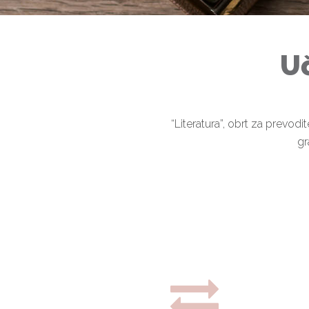
Uč
“Literatura”, obrt za prevod
gr