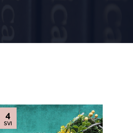
4
SVI