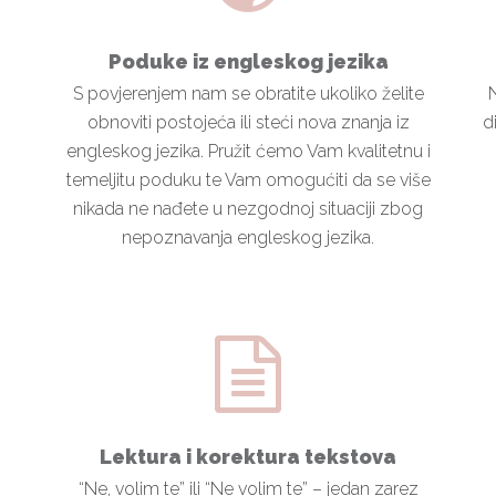
Poduke iz engleskog jezika
S povjerenjem nam se obratite ukoliko želite
N
obnoviti postojeća ili steći nova znanja iz
d
engleskog jezika. Pružit ćemo Vam kvalitetnu i
temeljitu poduku te Vam omogućiti da se više
nikada ne nađete u nezgodnoj situaciji zbog
nepoznavanja engleskog jezika.
Lektura i korektura tekstova
“Ne, volim te” ili “Ne volim te” – jedan zarez