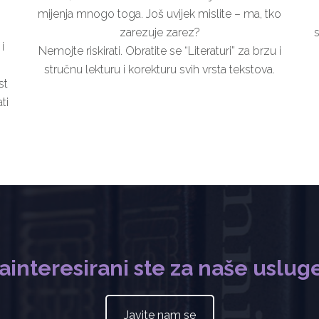
mijenja mnogo toga. Još uvijek mislite – ma, tko
zarezuje zarez?
i
Nemojte riskirati. Obratite se “Literaturi” za brzu i
stručnu lekturu i korekturu svih vrsta tekstova.
st
ti
ainteresirani ste za naše uslug
Javite nam se