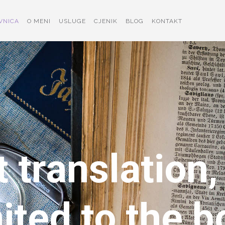
VNICA
O MENI
USLUGE
CJENIK
BLOG
KONTAKT
 translation,
mited to the b