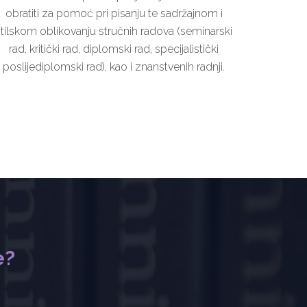
obratiti za pomoć pri pisanju te sadržajnom i
stilskom oblikovanju stručnih radova (seminarski
rad, kritički rad, diplomski rad, specijalistički
poslijediplomski rad), kao i znanstvenih radnji.
e?