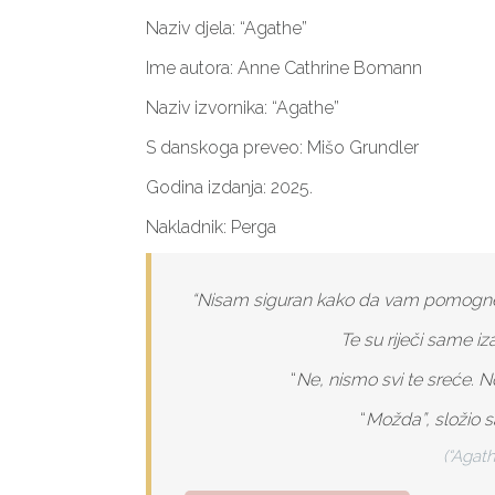
Naziv djela: “Agathe”
Ime autora: Anne Cathrine Bomann
Naziv izvornika: “Agathe”
S danskoga preveo: Mišo Grundler
Godina izdanja: 2025.
Nakladnik: Perga
“Nisam siguran kako da vam pomognem
Te su riječi same iz
“
Ne, nismo svi te sreće. N
“
Možda”, složio sam
(“Agat