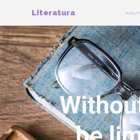
Literatura
NASLO
Without
be li