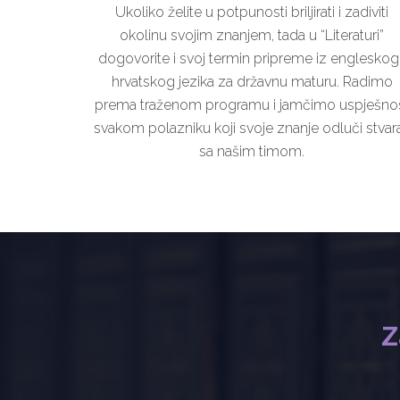
Ukoliko želite u potpunosti briljirati i zadiviti
okolinu svojim znanjem, tada u “Literaturi”
dogovorite i svoj termin pripreme iz engleskog 
hrvatskog jezika za državnu maturu. Radimo
prema traženom programu i jamčimo uspješno
svakom polazniku koji svoje znanje odluči stvara
sa našim timom.
Z