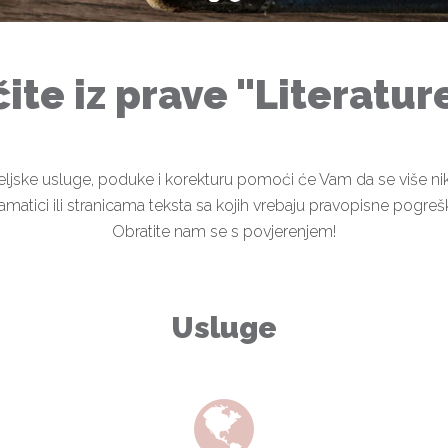
ite iz prave "Literatur
iteljske usluge, poduke i korekturu pomoći će Vam da se više ni
amatici ili stranicama teksta sa kojih vrebaju pravopisne pogreš
Obratite nam se s povjerenjem!
Usluge