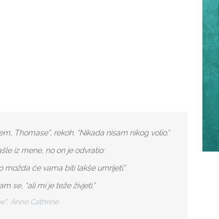
, Thomase”, rekoh. “Nikada nisam nikog volio.
“
ašle iz mene, no on je odvratio:
o možda će vama biti lakše umrijeti.
“
 se, “ali mi je teže živjeti.”
he”, Anne Cathrine