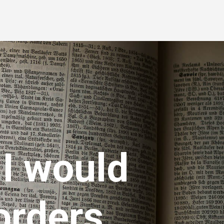
 I would
orders