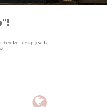
e"!
kada ne izgubite u prijevodu,
ke.